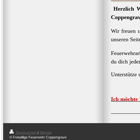
Herzlich W
Coppengrav
Wir freuen u
unseren Seit
Feuerwehrarb
du dich jeder
Unterstütze 
Ich möchte 
Druckversion
|
Sitemap
© Freiwillige Feuerwehr Coppengrave