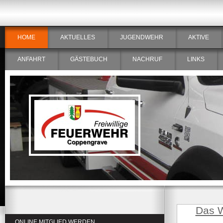
HOME
AKTUELLES
JUGENDWEHR
AKTIVE
ANFAHRT
GÄSTEBUCH
NACHRUF
LINKS
Das W
ONLINE MITGLIED WERDEN