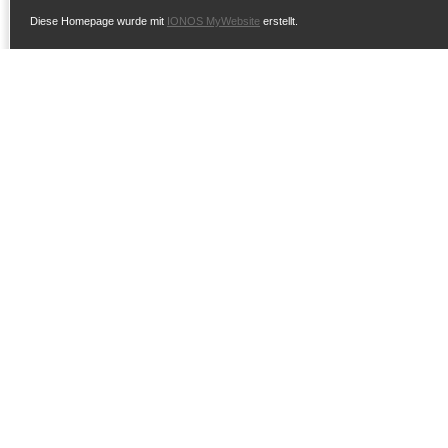
Diese Homepage wurde mit
IONOS MyWebsite
erstellt.