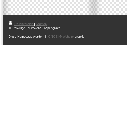
Druckversion
|
Sitemap
© Freiwillige Feuerwehr Coppengrave
Diese Homepage wurde mit
IONOS MyWebsite
erstellt.